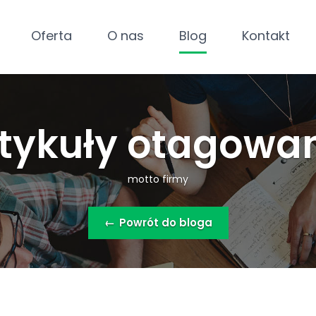
Oferta
O nas
Blog
Kontakt
tykuły otagowa
motto firmy
←
Powrót do bloga