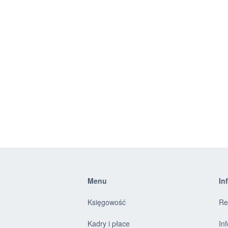
Menu
In
Księgowość
Re
Kadry i płace
In