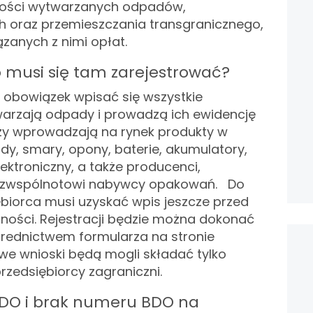
ilości wytwarzanych odpadów,
ch oraz przemieszczania transgranicznego,
zanych z nimi opłat.
o musi się tam zarejestrować?
 obowiązek wpisać się wszystkie
warzają odpady i prowadzą ich ewidencję
rzy wprowadzają na rynek produkty w
y, smary, opony, baterie, akumulatory,
elektroniczny, a także producenci,
trzwspólnotowi nabywcy opakowań.
Do
ębiorca musi uzyskać wpis jeszcze przed
ności. Rejestracji będzie można dokonać
ośrednictwem formularza na stronie
owe wnioski będą mogli składać tylko
rzedsiębiorcy zagraniczni.
 BDO i brak numeru BDO na