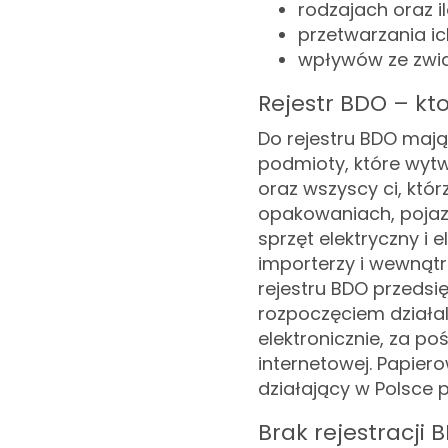
rodzajach oraz 
przetwarzania i
wpływów ze zwią
Rejestr BDO – kt
Do rejestru BDO mają
podmioty, które wyt
oraz wszyscy ci, któ
opakowaniach, pojazd
sprzęt elektryczny i 
importerzy i wewną
rejestru BDO przedsi
rozpoczęciem działal
elektronicznie, za p
internetowej. Papier
działający w Polsce p
Brak rejestracji