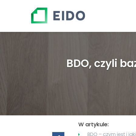
BDO, czyli b
W artykule:
BDO – czym jest i ja