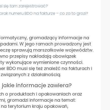
si się tam zarejestrować?
 i brak numeru BDO na fakturze – co za to grozi?
nformatyczny, gromadzący informacje na
dpadami. W jego ramach prowadzony jest
pieczę sprawują marszałkowie województw.
no przepisy nakładają obowiązek
oty wykonujące wymienione czynności.
 BDO musi się też znaleźć na fakturach i
związanych z działalnością.
i jakie informacje zawiera?
ych o produktach i opakowaniach oraz
, gromadzi informacje na temat:
a terytorium kraju opakowań,