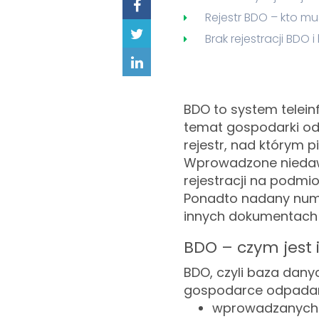
Rejestr BDO – kto mu
Brak rejestracji BDO
BDO to system telei
temat gospodarki o
rejestr, nad którym 
Wprowadzone niedaw
rejestracji na podmi
Ponadto nadany numer
innych dokumentach 
BDO – czym jest 
BDO, czyli baza dan
gospodarce odpadami
wprowadzanych n