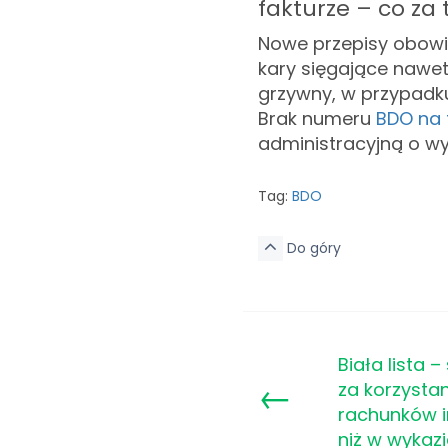
fakturze – co za 
Nowe przepisy obowi
kary sięgające nawet 
grzywny, w przypadku
Brak numeru
BDO na 
administracyjną o wy
Tag:
BDO
Do góry
Biała lista –
←
za korzystan
rachunków 
niż w wykazi