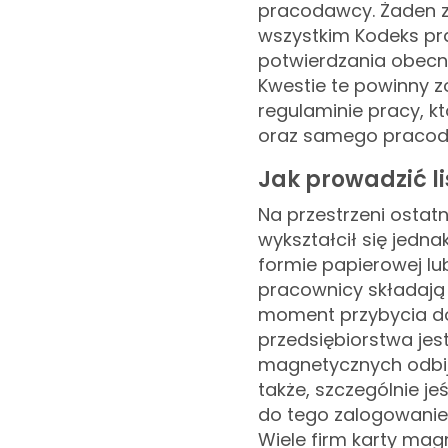
pracodawcy. Żaden z
wszystkim Kodeks pra
potwierdzania obecn
Kwestie te powinny z
regulaminie pracy, k
oraz samego pracod
Jak prowadzić l
Na przestrzeni ostat
wykształcił się jedn
formie papierowej lu
pracownicy składają
moment przybycia do 
przedsiębiorstwa jes
magnetycznych odbij
także, szczególnie je
do tego zalogowanie
Wiele firm karty mag