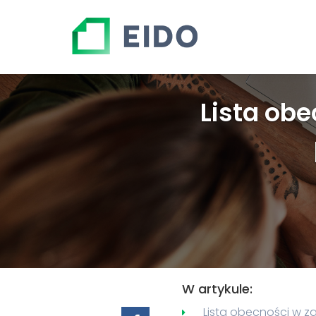
Lista obe
W artykule:
Lista obecności w z