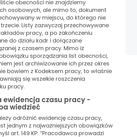
liście obecności nie znajdziemy
ch osobowych, ale mimo to, dokument
zechowywany w miejscu, do którego nie
trzecie. Listy zazwyczaj przechowywane
zakładów pracy, a po zakończeniu
ne do działu kadr i dołączane
zanej z czasem pracy. Mimo iż
bowiązku sporządzania list obecności,
em jest archiwizowanie ich przez okres
nie bowiem z Kodeksem pracy, to właśnie
awniają się wszelkie roszczenia
nku pracy.
a ewidencja czasu pracy -
eba wiedzieć
ależy odróżnić ewidencję czasu pracy,
est jednym z najważniejszych obowiązków
yśl art. 149 KP: “Pracodawca prowadzi