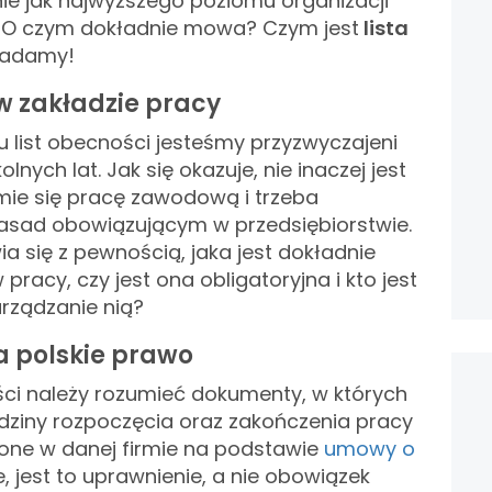
ie jak najwyższego poziomu organizacji
e. O czym dokładnie mowa? Czym jest
lista
adamy!
w zakładzie pracy
u list obecności jesteśmy przyzwyczajeni
nych lat. Jak się okazuje, nie inaczej jest
ie się pracę zawodową i trzeba
asad obowiązującym w przedsiębiorstwie.
a się z pewnością, jaka jest dokładnie
 pracy, czy jest ona obligatoryjna i kto jest
rządzanie nią?
 a polskie prawo
ści należy rozumieć dokumenty, w których
dziny rozpoczęcia oraz zakończenia pracy
ione w danej firmie na podstawie
umowy o
je, jest to uprawnienie, a nie obowiązek