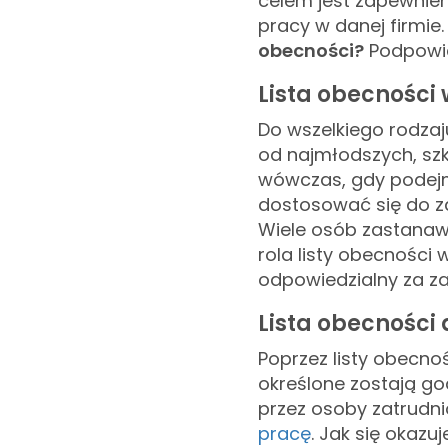
celem jest zapewnien
pracy w danej firmi
obecności?
Podpowi
Lista obecności 
Do wszelkiego rodzaj
od najmłodszych, szkol
wówczas, gdy podejm
dostosować się do z
Wiele osób zastanawi
rola listy obecności w
odpowiedzialny za za
Lista obecności
Poprzez listy obecno
określone zostają go
przez osoby zatrudn
pracę
. Jak się okazu