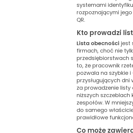
systemami identyfik
rozpoznającymi jego 
QR.
Kto prowadzi lis
Lista obecności
jest
firmach, choć nie tyl
przedsiębiorstwach s
to, że pracownik rzet
pozwala na szybkie i
przysługujących dni 
za prowadzenie listy
niższych szczeblach 
zespołów. W mniejszy
do samego właścicie
prawidłowe funkcjon
Co może zawiera