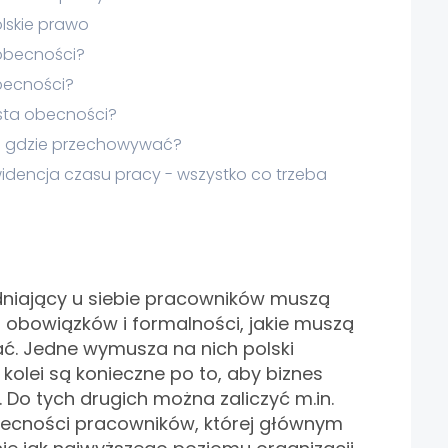
olskie prawo
 obecności?
obecności?
sta obecności?
e i gdzie przechowywać?
widencja czasu pracy - wszystko co trzeba
dniający u siebie pracowników muszą
em obowiązków i formalności, jakie muszą
ać. Jedne wymusza na nich polski
kolei są konieczne po to, aby biznes
 Do tych drugich można zaliczyć m.in.
obecności pracowników, której głównym