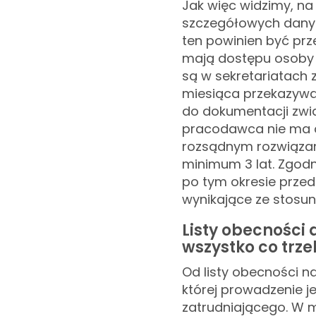
Jak więc widzimy, na 
szczegółowych dany
ten powinien być pr
mają dostępu osoby 
są w sekretariatach 
miesiąca przekazywa
do dokumentacji zwią
pracodawca nie ma o
rozsądnym rozwiązani
minimum 3 lat. Zgod
po tym okresie przed
wynikające ze stosu
Listy obecności 
wszystko co trz
Od listy obecności n
której prowadzenie j
zatrudniającego. W m