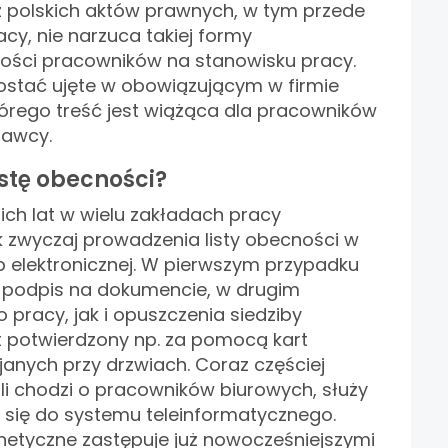
 polskich aktów prawnych, w tym przede
cy, nie narzuca takiej formy
ości pracowników na stanowisku pracy.
ostać ujęte w obowiązującym w firmie
tórego treść jest wiążąca dla pracowników
awcy.
istę obecności?
nich lat w wielu zakładach pracy
ak zwyczaj prowadzenia listy obecności w
b elektronicznej. W pierwszym przypadku
 podpis na dokumencie, w drugim
pracy, jak i opuszczenia siedziby
t potwierdzony np. za pomocą kart
anych przy drzwiach. Coraz częściej
śli chodzi o pracowników biurowych, służy
 się do systemu teleinformatycznego.
netyczne zastępuje już nowocześniejszymi