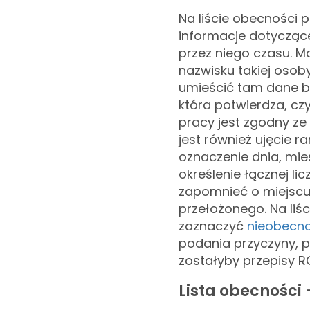
Na liście obecności 
informacje dotyczą
przez niego czasu. M
nazwisku takiej osob
umieścić tam dane b
która potwierdza, cz
pracy jest zgodny ze
jest również ujęcie 
oznaczenie dnia, mie
określenie łącznej l
zapomnieć o miejscu
przełożonego. Na liś
zaznaczyć
nieobecn
podania przyczyny, 
zostałyby przepis
Lista obecności 