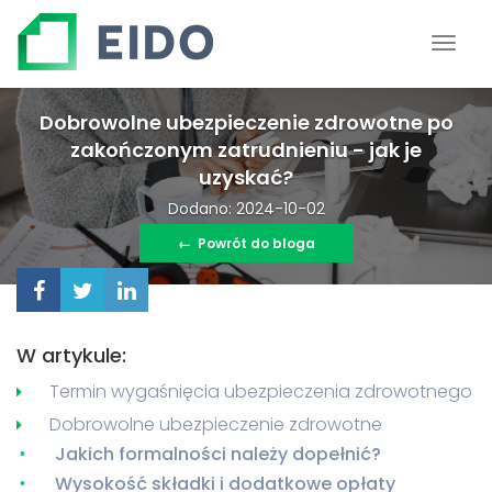
Dobrowolne ubezpieczenie zdrowotne po
zakończonym zatrudnieniu - jak je
uzyskać?
Dodano: 2024-10-02
←
Powrót do bloga
W artykule:
Termin wygaśnięcia ubezpieczenia zdrowotnego
Dobrowolne ubezpieczenie zdrowotne
Jakich formalności należy dopełnić?
Wysokość składki i dodatkowe opłaty