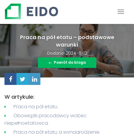
Praca na pół etatu – podstawowe
warunki
Dodano: 2024-11-12
←
Powrót do bloga
W artykule:
Praca na pół etatu
Obowiązki pracodawcy wobec
niepełnoetatowca
Praca na pół etatu a wynagrodzenie