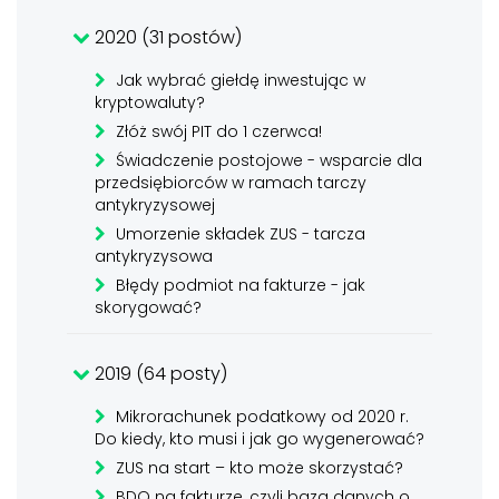
2020 (31 postów)
Jak wybrać giełdę inwestując w
kryptowaluty?
Złóż swój PIT do 1 czerwca!
Świadczenie postojowe - wsparcie dla
przedsiębiorców w ramach tarczy
antykryzysowej
Umorzenie składek ZUS - tarcza
antykryzysowa
Błędy podmiot na fakturze - jak
skorygować?
2019 (64 posty)
Mikrorachunek podatkowy od 2020 r.
Do kiedy, kto musi i jak go wygenerować?
ZUS na start – kto może skorzystać?
BDO na fakturze, czyli baza danych o