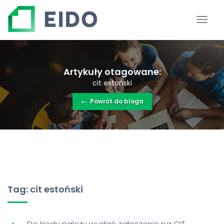
Artykuły otagowane:
cit estoński
←
Powrót do bloga
Tag: cit estoński