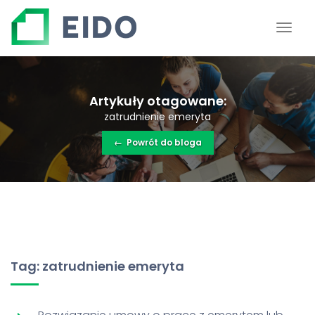
Artykuły otagowane:
zatrudnienie emeryta
←
Powrót do bloga
Tag: zatrudnienie emeryta