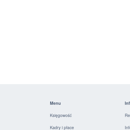
Menu
In
Księgowość
Re
Kadry i płace
In