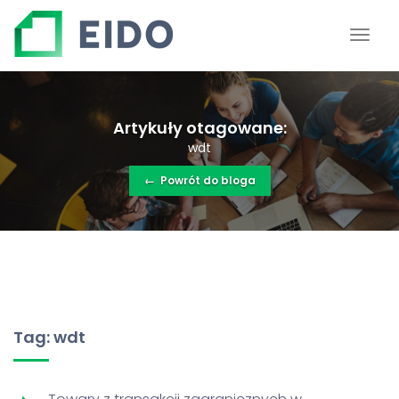
Artykuły otagowane:
wdt
←
Powrót do bloga
Tag: wdt