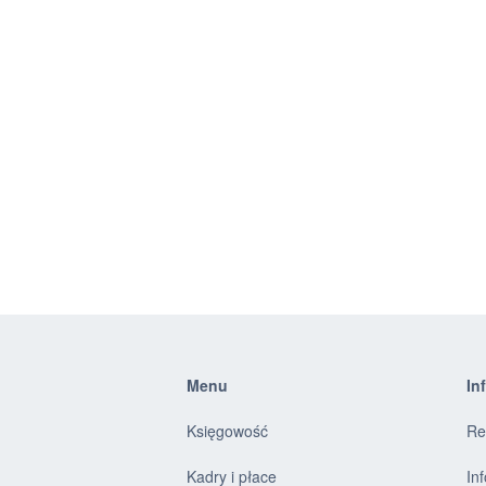
Menu
In
Księgowość
Re
Kadry i płace
In