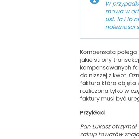
W przypadku
mowa w art.
ust. 1a i 1b 
należności 
Kompensata polega 
jakie strony transakc
kompensowanych fakt
do niższej z kwot. Oz
faktura która objęta
rozliczona tylko w cz
faktury musi być ure
Przykład
Pan Łukasz otrzymał 
zakup towarów znajdu