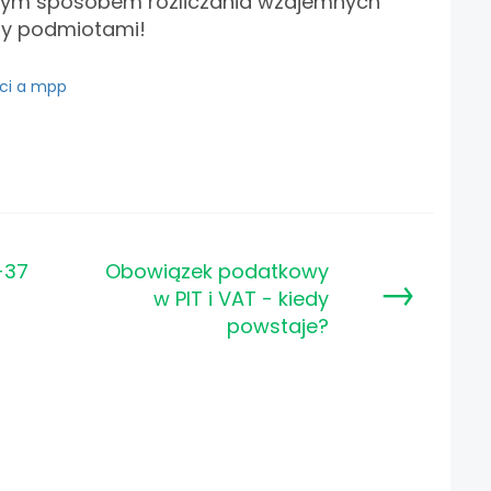
nym sposobem rozliczania wzajemnych
y podmiotami!
ci a mpp
-37
Obowiązek podatkowy
→
w PIT i VAT - kiedy
powstaje?