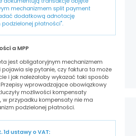
re dokumentują transakcje objęte
ym mechanizmem split payment
adać dodatkową adnotację
podzielonej płatności".
ści a MPP
jęta jest obligatoryjnym mechanizmem
 pojawia się pytanie, czy faktura ta może
e i jak należałoby wykazać taki sposób
i. Przepisy wprowadzające obowiązkowy
kluczyły możliwości kompensaty
ej, w przypadku kompensaty nie ma
izm podzielonej płatności.
t. 1d ustawy o VAT: