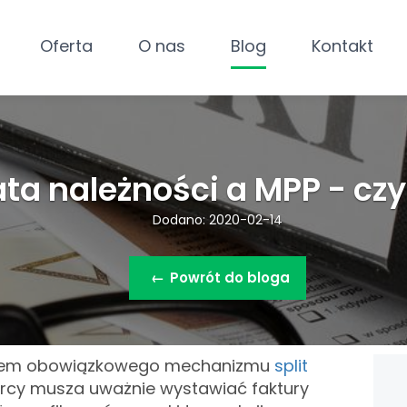
Oferta
O nas
Blog
Kontakt
a należności a MPP - czy
Dodano: 2020-02-14
←
Powrót do bloga
iem obowiązkowego mechanizmu
split
rcy musza uważnie wystawiać faktury