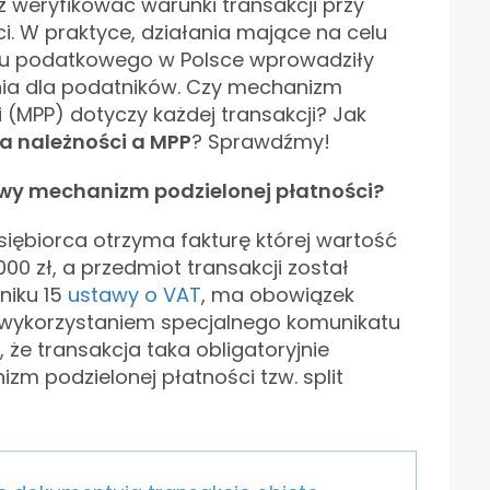
ż weryfikować warunki transakcji przy
i. W praktyce, działania mające na celu
mu podatkowego w Polsce wprowadziły
ia dla podatników. Czy mechanizm
 (MPP) dotyczy każdej transakcji? Jak
 należności a MPP
? Sprawdźmy!
wy mechanizm podzielonej płatności?
siębiorca otrzyma fakturę której wartość
000 zł, a przedmiot transakcji został
niku 15
ustawy o VAT
, ma obowiązek
 wykorzystaniem specjalnego komunikatu
 że transakcja taka obligatoryjnie
m podzielonej płatności tzw. split