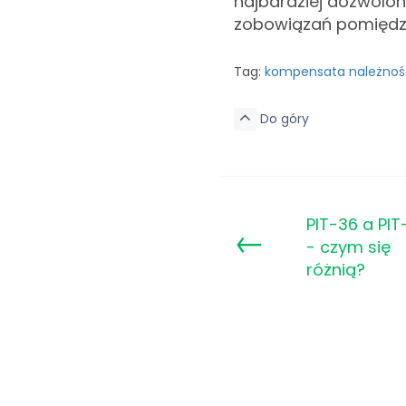
najbardziej dozwolo
zobowiązań pomiędz
Tag:
kompensata należnoś
Do góry
PIT-36 a PIT
←
- czym się
różnią?