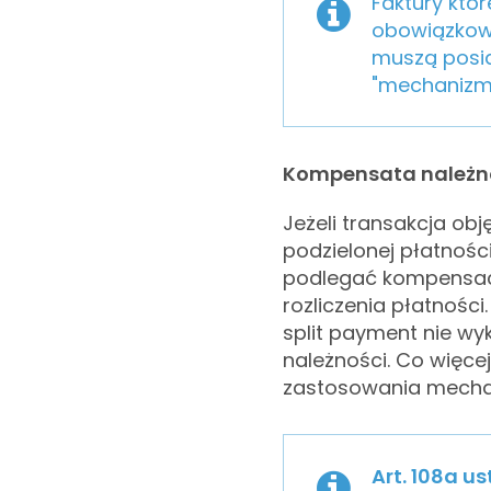
Faktury któ
obowiązkow
muszą posi
"mechanizm 
Kompensata należno
Jeżeli transakcja ob
podzielonej płatności
podlegać kompensaci
rozliczenia płatnośc
split payment nie wy
należności. Co więc
zastosowania mechan
Art. 108a us