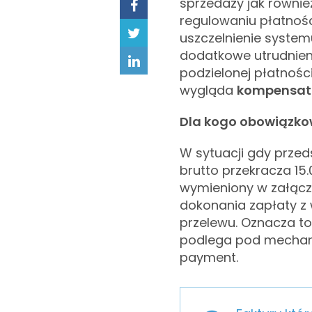
sprzedaży jak równie
regulowaniu płatnośc
uszczelnienie syste
dodatkowe utrudnien
podzielonej płatności
wygląda
kompensata
Dla kogo obowiązko
W sytuacji gdy przed
brutto przekracza 15.
wymieniony w załącz
dokonania zapłaty z
przelewu. Oznacza to,
podlega pod mechaniz
payment.