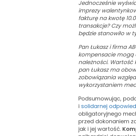
Jednocześnie wyświad
imprezy walentynkow
fakturę na kwotę 10.0
transakcje? Czy możl
będzie stanowiło w 
Pan Łukasz i firma A
kompensacie mogą 
należności. Wartość 
pan Łukasz ma obowi
zobowiązania względe
wykorzystaniem mech
Podsumowując, podat
i
solidarnej odpowied
obligatoryjnego mec
przed dokonaniem za
jak i jej wartość.
Komp