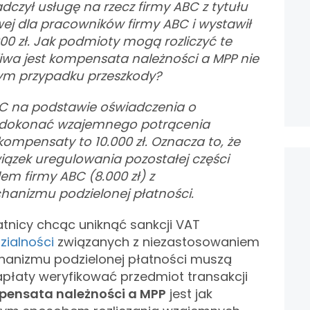
czył usługę na rzecz firmy ABC z tytułu
ej dla pracowników firmy ABC i wystawił
00 zł. Jak podmioty mogą rozliczyć te
iwa jest kompensata należności a MPP nie
tym przypadku przeszkody?
BC na podstawie oświadczenia o
dokonać wzajemnego potrącenia
kompensaty to 10.000 zł. Oznacza to, że
ązek uregulowania pozostałej części
m firmy ABC (8.000 zł) z
anizmu podzielonej płatności.
nicy chcąc uniknąć sankcji VAT
zialności
związanych z niezastosowaniem
hanizmu podzielonej płatności muszą
płaty weryfikować przedmiot transakcji
ensata należności a MPP
jest jak