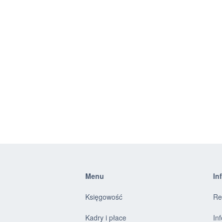
Menu
In
Księgowość
Re
Kadry i płace
In