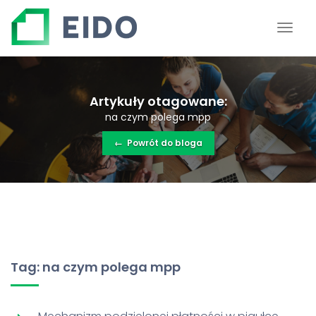
Artykuły otagowane:
na czym polega mpp
←
Powrót do bloga
Tag: na czym polega mpp