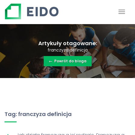
Artykuły otagowane:
franczyza definicja
←
Powrót do bloga
Tag: franczyza definicja