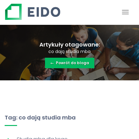
Artykuły otagowane:
co dają studia mba
←
Powrót do bloga
Tag: co dają studia mba