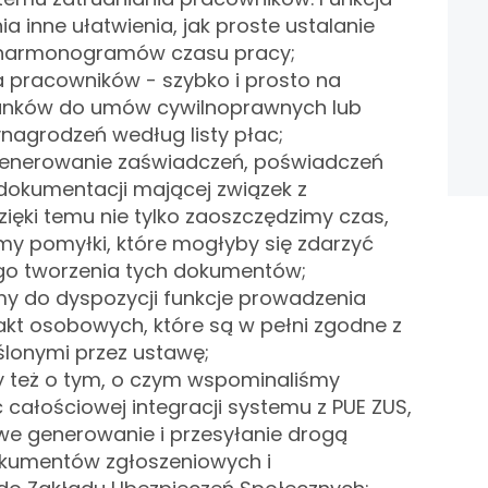
 inne ułatwienia, jak proste ustalanie
 harmonogramów czasu pracy;
a pracowników - szybko i prosto na
unków do umów cywilnoprawnych lub
agrodzeń według listy płac;
enerowanie zaświadczeń, poświadczeń
 dokumentacji mającej związek z
zięki temu nie tylko zaoszczędzimy czas,
emy pomyłki, które mogłyby się zdarzyć
go tworzenia tych dokumentów;
 do dyspozycji funkcje prowadzenia
akt osobowych, które są w pełni zgodne z
lonymi przez ustawę;
 też o tym, o czym wspominaliśmy
c całościowej integracji systemu z PUE ZUS,
we generowanie i przesyłanie drogą
okumentów zgłoszeniowych i