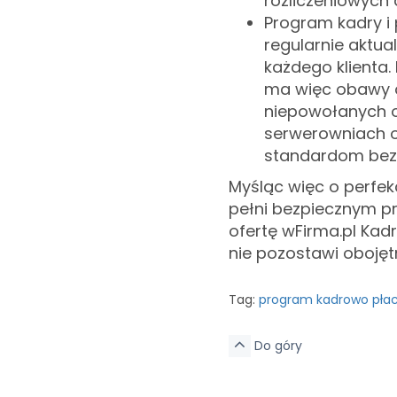
rozliczeniowych
Program kadry i 
regularnie aktu
każdego klienta.
ma więc obawy o
niepowołanych 
serwerowniach 
standardom bez
Myśląc więc o perfek
pełni bezpiecznym 
ofertę wFirma.pl Kad
nie pozostawi oboję
Tag:
program kadrowo pła
Do góry