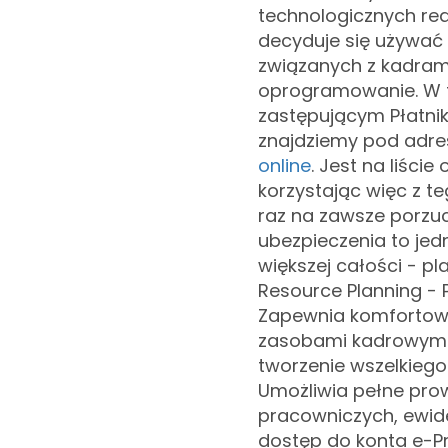
technologicznych rea
decyduje się używać 
związanych z kadrami
oprogramowanie. W 
zastępującym Płatnik
znajdziemy pod adr
online
. Jest na liśc
korzystając więc z 
raz na zawsze porzuci
ubezpieczenia to jed
większej całości - pl
Resource Planning -
Zapewnia komfortowe
zasobami kadrowymi - 
tworzenie wszelkiego
Umożliwia pełne pro
pracowniczych, ewid
dostęp do konta e-Pr