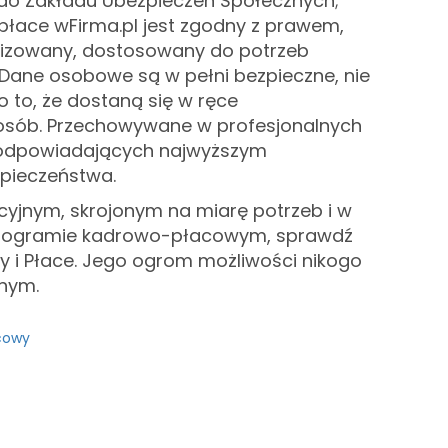
 do Zakładu Ubezpieczeń Społecznych;
płace wFirma.pl jest zgodny z prawem,
alizowany, dostosowany do potrzeb
 Dane osobowe są w pełni bezpieczne, nie
 to, że dostaną się w ręce
osób. Przechowywane w profesjonalnych
odpowiadających najwyższym
pieczeństwa.
cyjnym, skrojonym na miarę potrzeb i w
programie kadrowo-płacowym, sprawdź
ry i Płace. Jego ogrom możliwości nikogo
tnym.
cowy