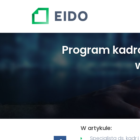
Program kadr
W artykule:
Specjalista ds. kadr 