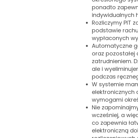
ponadto zapewnia
indywidualnych
Rozliczymy PIT z
podstawie rach
wypłaconych wyn
Automatyczne g
oraz pozostałej
zatrudnieniem. D
ale i wyeliminuj
podczas ręczne
W systemie mamy
elektronicznych 
wymogami okreś
Nie zapominajmy
wcześniej, a wię
co zapewnia łat
elektroniczną d