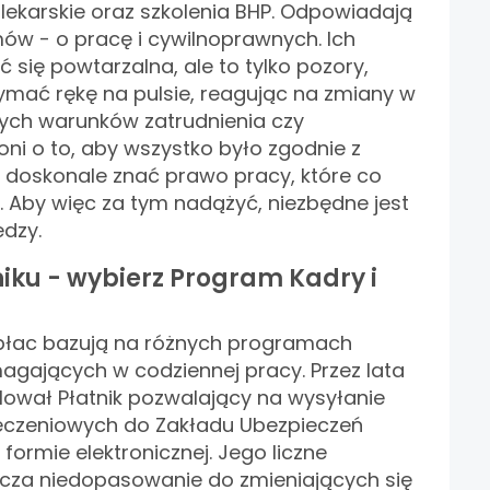
lekarskie oraz szkolenia BHP. Odpowiadają
ów - o pracę i cywilnoprawnych. Ich
ię powtarzalna, ale to tylko pozory,
ymać rękę na pulsie, reagując na zmiany w
ych warunków zatrudnienia czy
ni o to, aby wszystko było zgodnie z
doskonale znać prawo pracy, które co
a. Aby więc za tym nadążyć, niezbędne jest
dzy.
niku - wybierz Program Kadry i
 i płac bazują na różnych programach
ających w codziennej pracy. Przez lata
ólował Płatnik pozwalający na wysyłanie
czeniowych do Zakładu Ubezpieczeń
ormie elektronicznej. Jego liczne
za niedopasowanie do zmieniających się