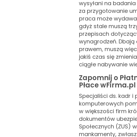
wysyłani na badania 
za przygotowanie um
praca może wydawać s
gdyż stale muszą trz
przepisach dotycząc
wynagrodzeń. Dbają o
prawem, muszą więc 
jakiś czas się zmieni
ciągłe nabywanie wie
Zapomnij o Płat
Płace wFirma.pl
Specjaliści ds. kadr
komputerowych pomag
w większości firm kr
dokumentów ubezpie
Społecznych (ZUS) w f
mankamenty, zwłaszc