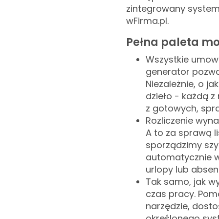
zintegrowany system 
wFirma.pl.
Pełna paleta mo
Wszystkie umowy
generator pozwa
Niezależnie, o j
dzieło - każdą z
z gotowych, sp
Rozliczenie wyna
A to za sprawą li
sporządzimy szy
automatycznie w
urlopy lub abse
Tak samo, jak w
czas pracy. Pom
narzędzie, dost
określonego sys