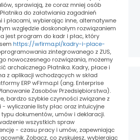
liów, sprawiają, że coraz mniej osób
Płatnika do załatwiania zagadnień
 i płacami, wybierając inne, alternatywne
tym względzie doskonałym rozwiązaniem
a jest program do kadr i płac, który
esem
https://wfirma.pl/kadry-i-place-
ie oprogramowania zintegrowanego z ZUS,
tego nowoczesnego rozwiązania, możemy
ć archaicznego Płatnika. Kadry, płace i
na z aplikacji wchodzących w skład
atformy ERP wFirma.pl (ang. Enterprise
 Planowanie Zasobów Przedsiębiorstwa).
, bardzo szybkie czynności związane z
wyliczanie listy płac oraz intuicyjne
 typu dokumentów, umów i deklaracji.
wadzenie wszystkich spraw
encję - czasu pracy i umów, zapewniając
acownik. Zobacz, co zyskujesz, wybierając