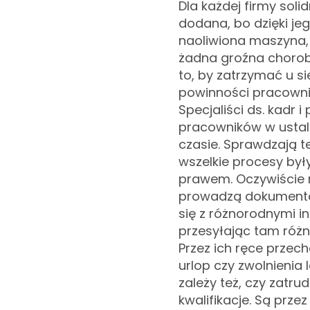
Dla każdej firmy sol
dodana, bo dzięki je
naoliwiona maszyna,
żadna groźna chorob
to, by zatrzymać u si
powinności pracowni
Specjaliści ds. kadr i
pracowników w ustal
czasie. Sprawdzają t
wszelkie procesy by
prawem. Oczywiście r
prowadzą dokumentac
się z różnorodnymi in
przesyłając tam różn
Przez ich ręce przec
urlop czy zwolnienia l
zależy też, czy zatr
kwalifikacje. Są prze