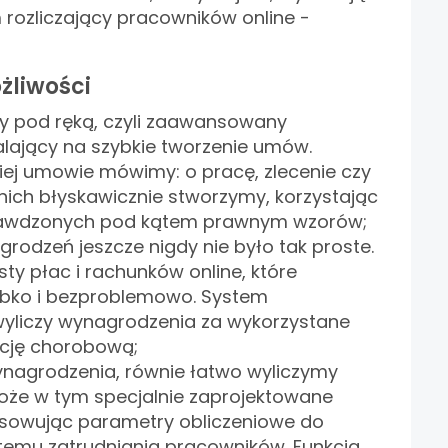
rozliczający pracowników online -
żliwości
 pod ręką, czyli zaawansowany
lający na szybkie tworzenie umów.
akiej umowie mówimy: o pracę, zlecenie czy
 nich błyskawicznie stworzymy, korzystając
rawdzonych pod kątem prawnym wzorów;
grodzeń jeszcze nigdy nie było tak proste.
sty płac i rachunków online, które
bko i bezproblemowo. System
yliczy wynagrodzenia za wykorzystane
ncję chorobową;
ynagrodzenia, równie łatwo wyliczymy
oże w tym specjalnie zaprojektowane
osowując parametry obliczeniowe do
temu zatrudniania pracowników. Funkcja