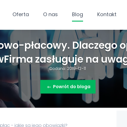
Oferta
O nas
Blog
Kontakt
owo-płacowy. Dlaczego 
wFirma zasługuje na uwa
Dodano: 2019-12-11
←
Powrót do bloga
i płac - jakie są jego obowiązki?