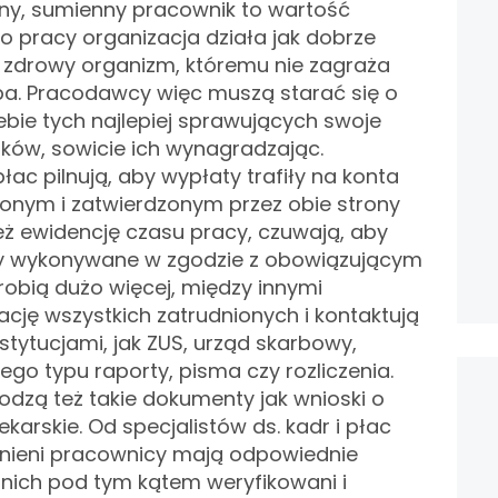
idny, sumienny pracownik to wartość
go pracy organizacja działa jak dobrze
 zdrowy organizm, któremu nie zagraża
a. Pracodawcy więc muszą starać się o
ebie tych najlepiej sprawujących swoje
ków, sowicie ich wynagradzając.
 płac pilnują, aby wypłaty trafiły na konta
onym i zatwierdzonym przez obie strony
eż ewidencję czasu pracy, czuwają, aby
ły wykonywane w zgodzie z obowiązującym
obią dużo więcej, między innymi
ję wszystkich zatrudnionych i kontaktują
stytucjami, jak ZUS, urząd skarbowy,
ego typu raporty, pisma czy rozliczenia.
hodzą też takie dokumenty jak wnioski o
ekarskie. Od specjalistów ds. kadr i płac
udnieni pracownicy mają odpowiednie
z nich pod tym kątem weryfikowani i