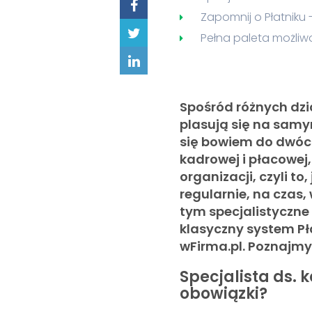
Zapomnij o Płatniku 
Pełna paleta możliw
Spośród różnych dzia
plasują się na samy
się bowiem do dwóch
kadrowej i płacowej,
organizacji, czyli t
regularnie, na cza
tym specjalistyczn
klasyczny system Pł
wFirma.pl. Poznajmy 
Specjalista ds. k
obowiązki?