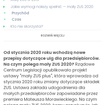
Jakie wymogi należy spełnić — mały ZUS 2020
Przychód
Czas
Kto nie skorzysta?
Przychód powyżej 120 000 zł w 2019
ROZWIŃ WIĘCEJ
Karta podatkowa i zwolnienie z VAT
Czas korzystania z ulgi
Od stycznia 2020 roku wchodzą nowe
Mały ZUS — jak ustala się wysokość składek?
przepisy dotyczące ulg dla przedsiębiorców.
Na czym polega mały ZUS 2020?
Rządowe
Centrum Legislacji opublikowało projekt
ustawy "mały ZUS plus", która wprowadza od
stycznia 2020 roku zmiany dotyczące składek
ZUS. Ustawa zakłada udogodnienia dla
małych przedsiębiorców zapowiadane przez
premiera Mateusza Morawieckiego. Na czym