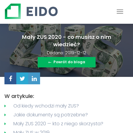
Mały ZUS 2020 - co musisz o nim
wiedzieć?
Dodano: 2019-12-12
←
Powrót do bloga
W artykule:
Od kiedy wchodzi mały ZUS?
Jakie dokumenty są potrzebne?
Mały ZUS 2020 — kto z niego skorzysta?
Mały ZUS w 2019