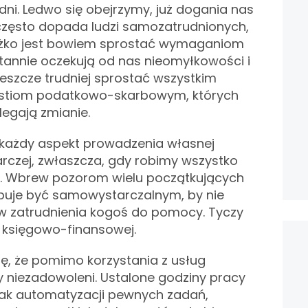
dni. Ledwo się obejrzymy, już dogania nas
 często dopada ludzi samozatrudnionych,
ężko jest bowiem sprostać wymaganiom
ustannie oczekują od nas nieomyłkowości i
jeszcze trudniej sprostać wszystkim
estiom podatkowo-skarbowym, których
legają zmianie.
 każdy aspekt prowadzenia własnej
rczej, zwłaszcza, gdy robimy wszystko
ę. Wbrew pozorom wielu początkujących
buje być samowystarczalnym, by nie
ów zatrudnienia kogoś do pomocy. Tyczy
ii księgowo-finansowej.
ę, że pomimo korzystania z usług
 niezadowoleni. Ustalone godziny pracy
rak automatyzacji pewnych zadań,