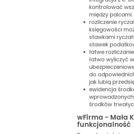
kontrolować wszel
między palcami.
rozliczenie ryc
księgowości moż
stawkami ryczałt
stawek podatkow
łatwe rozliczan
łatwo wyliczyć 
ubezpieczeniowe
do odpowiednich 
jak lubią przedsi
ewidencja środk
wprowadzonych 
środków trwałyc
wFirma - Mała K
funkcjonalność