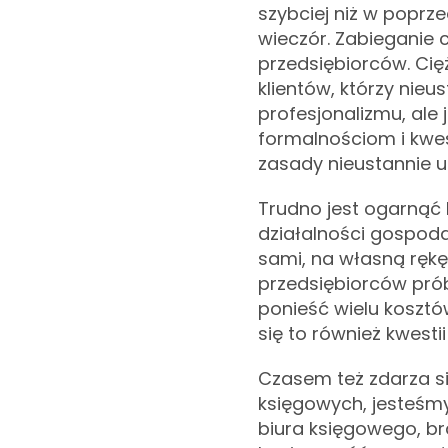
szybciej niż w poprze
wieczór. Zabieganie
przedsiębiorców. Ci
klientów, którzy nie
profesjonalizmu, ale 
formalnościom i kw
zasady nieustannie u
Trudno jest ogarnąć
działalności gospoda
sami, na własną ręk
przedsiębiorców pró
ponieść wielu koszt
się to również kwest
Czasem też zdarza si
księgowych, jesteśmy
biura księgowego, b