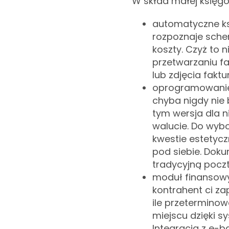
W skład małej księg
automatyczne k
rozpoznaje sche
koszty. Czyż to 
przetwarzaniu fa
lub zdjęcia faktu
oprogramowanie 
chyba nigdy nie 
tym wersja dla n
walucie. Do wyb
kwestie estetyc
pod siebie. Dok
tradycyjną poczt
moduł finansowy
kontrahent ci zapł
ile przetermino
miejscu dzięki 
Integracja z e-