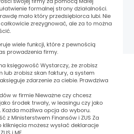
ości swojej firmy za pomocą Małej
łatwienie formalnej strony działalności.
prawdę mało który przedsiębiorca lubi. Nie
j całkowicie zrezygnować, ale za to można
cić.
uje wiele funkcji, które z pewnością
as prowadzenia firmy.
 księgowość Wystarczy, że zrobisz
m lub zrobisz skan faktury, a system
księguje zdarzenie za ciebie. Prawdziwa
zdów w firmie Nieważne czy chcesz
jako środek trwały, w leasingu czy jako
. Każda możliwa opcja do wyboru.
 z Ministerstwem Finansów i ZUS Za
kliknięcia możesz wysłać deklaracje
 ZUS i MF.