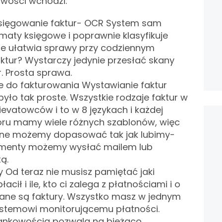
owości wchodzi:
sięgowanie faktur- OCR System sam
maty księgowe i poprawnie klasyfikuje
nie ułatwia sprawy przy codziennym
ktur? Wystarczy jedynie przesłać skany
r. Prosta sprawa.
do fakturowania Wystawianie faktur
było tak proste. Wszystkie rodzaje faktur w
ievatowców i to w 8 językach i każdej
oru mamy wiele różnych szablonów, więc
zne możemy dopasować tak jak lubimy-
umenty możemy wysłać mailem lub
ą.
 Od teraz nie musisz pamiętać jaki
acił i ile, kto ci zalega z płatnościami i o
wane są faktury. Wszystko masz w jednym
systemowi monitorującemu płatności.
bankowością pozwala na bieżąco