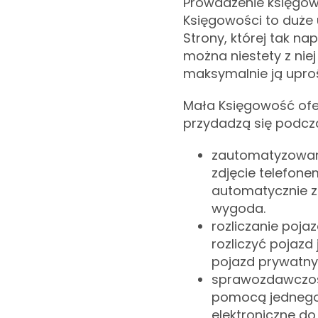
Prowadzenie księgow
Księgowości to duże u
Strony, której tak na
można niestety z nie
maksymalnie ją uproś
Mała Księgowość ofer
przydadzą się podcz
zautomatyzowana
zdjęcie telefone
automatycznie za
wygoda.
rozliczanie poja
rozliczyć pojazd 
pojazd prywatny
sprawozdawczość
pomocą jednego 
elektroniczne do