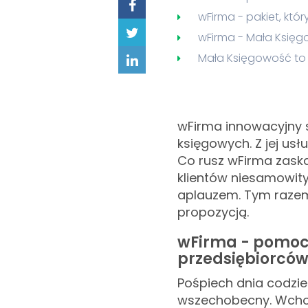
wFirma - pakiet, któ
wFirma - Mała Księg
Mała Księgowość to 
wFirma innowacyjny 
księgowych. Z jej usłu
Co rusz wFirma zaska
klientów niesamowity
aplauzem. Tym razem
propozycją.
wFirma - pomoc
przedsiębiorcó
Pośpiech dnia codzie
wszechobecny. Wchod