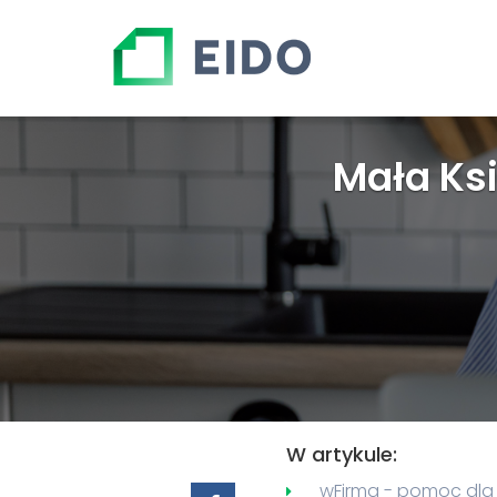
Mała Ks
W artykule:
wFirma - pomoc dla