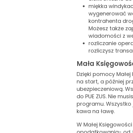
miękka windykac
wygenerować wez
kontrahenta drog
Możesz także z
wiadomości z we
rozliczanie ope
rozliczysz trans
Mała Księgowość
Dzięki pomocy Małej 
na start, a później p
ubezpieczeniową. Ws
do PUE ZUS. Nie musi
programu. Wszystko je
kawa na ławę.
W Małej Księgowości 
opodatkowania- od 