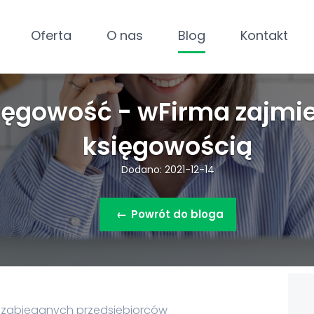
Oferta
O nas
Blog
Kontakt
ięgowość - wFirma zajmie
księgowością
Dodano: 2021-12-14
←
Powrót do bloga
 zabieganych przedsiębiorców