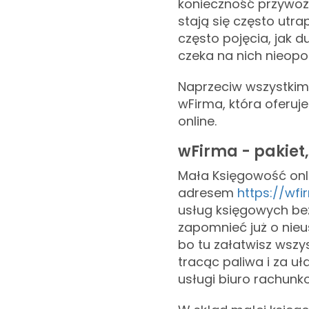
konieczność przywoż
stają się często utr
często pojęcia, jak 
czeka na nich nieopod
Naprzeciw wszystki
wFirma, która oferuje
online.
wFirma - pakiet,
Mała Księgowość onl
adresem
https://wf
usług księgowych be
zapomnieć już o nie
bo tu załatwisz wszys
tracąc paliwa i za u
usługi biuro rachunk