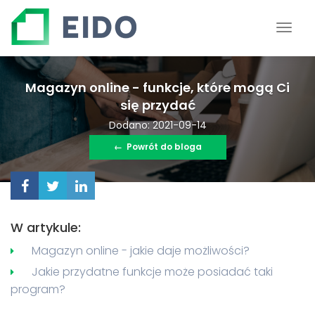
Magazyn online - funkcje, które mogą Ci
się przydać
Dodano: 2021-09-14
←
Powrót do bloga
W artykule:
Magazyn online - jakie daje możliwości?
Jakie przydatne funkcje może posiadać taki
program?