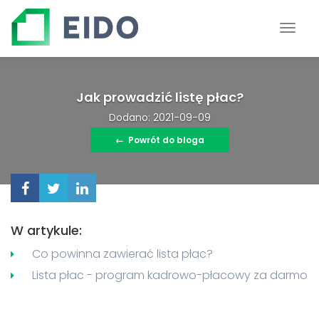
Jak prowadzić listę płac?
Dodano: 2021-09-09
←
Powrót do bloga
W artykule:
Co powinna zawierać lista płac?
Lista płac - program kadrowo-płacowy za darmo