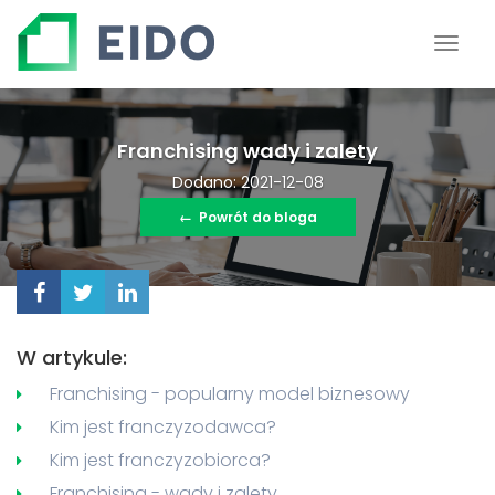
Franchising wady i zalety
Dodano: 2021-12-08
←
Powrót do bloga
W artykule:
Franchising - popularny model biznesowy
Kim jest franczyzodawca?
Kim jest franczyzobiorca?
Franchising - wady i zalety