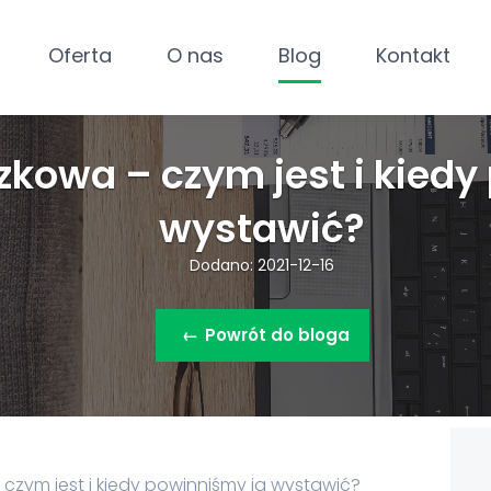
Oferta
O nas
Blog
Kontakt
czkowa – czym jest i kied
wystawić?
Dodano: 2021-12-16
←
Powrót do bloga
 czym jest i kiedy powinniśmy ją wystawić?