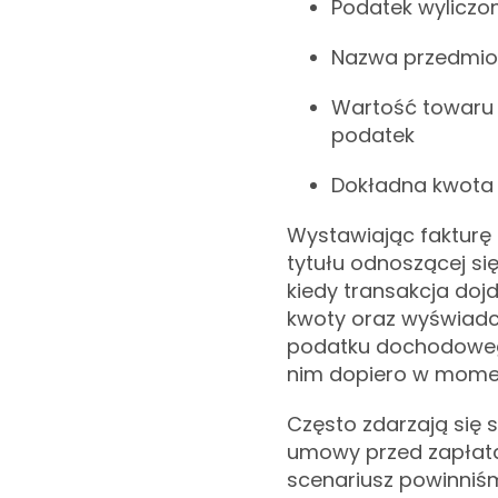
Podatek wyliczon
Nazwa przedmiot
Wartość towaru 
podatek
Dokładna kwota
Wystawiając fakturę
tytułu odnoszącej się
kiedy transakcja dojd
kwoty oraz wyświadc
podatku dochodoweg
nim dopiero w momenci
Często zdarzają się 
umowy przed zapłatą
scenariusz powinniś