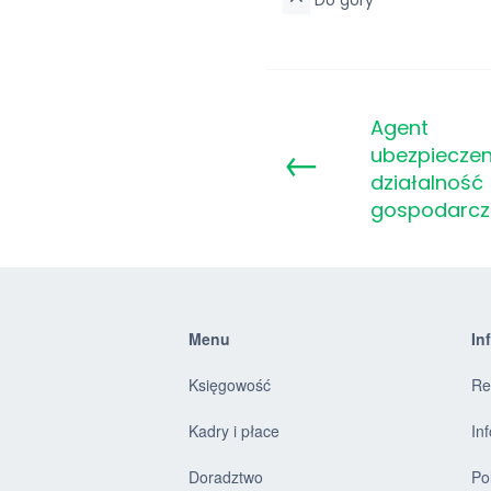
Do góry
Agent
←
ubezpieczen
działalność
gospodarcz
Menu
In
Księgowość
Re
Kadry i płace
In
Doradztwo
Po