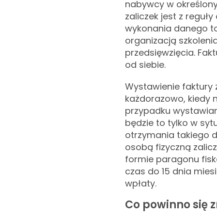
nabywcy w określony
zaliczek jest z regu
wykonania danego to
organizacją szkolen
przedsięwzięcia. Fakt
od siebie.
Wystawienie faktury 
każdorazowo, kiedy n
przypadku wystawiani
będzie to tylko w syt
otrzymania takiego d
osobą fizyczną zali
formie paragonu fis
czas do 15 dnia mie
wpłaty.
Co powinno się z