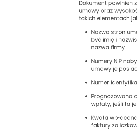
Dokument powinien z
umowy oraz wysokośc
takich elementach ja
Nazwa stron um
być imię i nazwi
nazwa firmy
Numery NIP naby
umowy je posiad
Numer identyfika
Prognozowana da
wpłaty, jeśli ta 
Kwota wpłacona 
faktury zaliczko