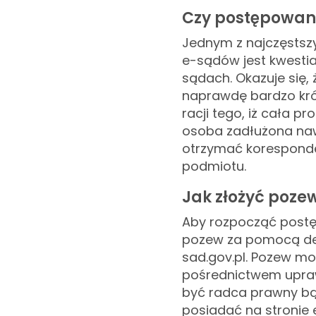
Czy postępowani
Jednym z najczęstszy
e-sądów jest kwesti
sądach. Okazuje się
naprawdę bardzo krót
racji tego, iż cała 
osoba zadłużona naw
otrzymać koresponde
podmiotu.
Jak złożyć poze
Aby rozpocząć postę
pozew za pomocą ded
sad.gov.pl. Pozew mo
pośrednictwem upra
być radca prawny bą
posiadać na stronie 