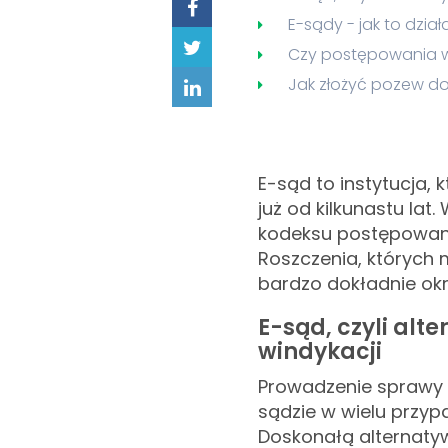
E-sądy - jak to dzia
Czy postępowania w
Jak złożyć pozew d
E-sąd to instytucja,
już od kilkunastu la
kodeksu postępowania
Roszczenia, których
bardzo dokładnie okr
E-sąd, czyli alt
windykacji
Prowadzenie sprawy 
sądzie w wielu przyp
Doskonałą alternatyw