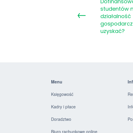
Dofinansowa
studentów 
←
działalność
gospodarczą
uzyskać?
Menu
In
Księgowość
Re
Kadry i płace
In
Doradztwo
Po
Biuro rachunkowe online