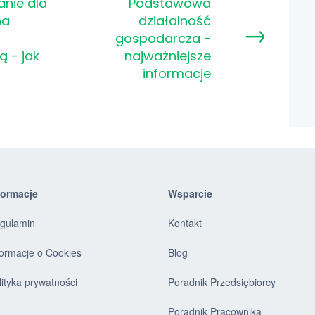
nie dla
Podstawowa
na
działalność
→
gospodarcza -
 - jak
najważniejsze
informacje
formacje
Wsparcie
gulamin
Kontakt
formacje o Cookies
Blog
lityka prywatności
Poradnik Przedsiębiorcy
Poradnik Pracownika