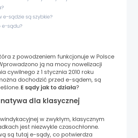
ła?
 e-sądzie są szybkie?
o e-sądu?
 która z powodzeniem funkcjonuje w Polsce
t. Wprowadzono ją na mocy nowelizacji
 cywilnego z 1 stycznia 2010 roku
 można dochodzić przed e-sądem, są
eślone.
E sądy jak to działa
?
ernatywa dla klasycznej
windykacyjnej w zwykłym, klasycznym
adkach jest niezwykle czasochłonne.
ą są tutaj e-sądy, co potwierdza