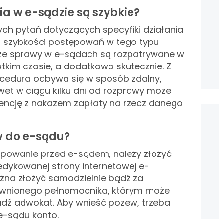
a w e-sądzie są szybkie?
ch pytań dotyczących specyfiki działania
a szybkości postępowań w tego typu
, że sprawy w e-sądach są rozpatrywane w
kim czasie, a dodatkowo skutecznie. Z
procedura odbywa się w sposób zdalny,
et w ciągu kilku dni od rozprawy może
ncję z nakazem zapłaty na rzecz danego
w do e-sądu?
powanie przed e-sądem, należy złożyć
ykowanej strony internetowej e-
żna złożyć samodzielnie bądź za
wnionego pełnomocnika, którym może
dź adwokat. Aby wnieść pozew, trzeba
e-sądu konto.