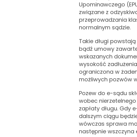
Upominawczego (EPU
związane z odzyskiw
przeprowadzania kl
normalnym sądzie.
Takie długi powstają
bądź umowy zawartej 
wskazanych dokumen
wysokość zadłużenia.
ograniczona w żaden
możliwych pozwów w
Pozew do e-sądu skła
wobec nierzetelnego
zapłaty długu. Gdy e
dalszym ciągu będzie
wówczas sprawa moż
następnie wszczyna 