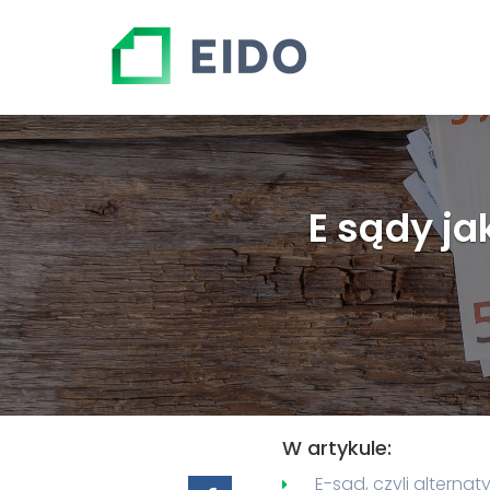
E sądy ja
W artykule:
E-sąd, czyli alterna