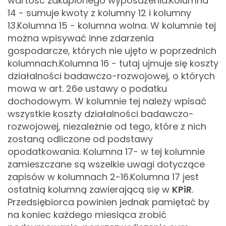
wartość zakupionego wyposażenia.
Kolumna
14 - sumuje kwoty z kolumny 12 i kolumny
13.
Kolumna 15 - kolumna wolna. W kolumnie tej
można wpisywać inne zdarzenia
gospodarcze, których nie ujęto w poprzednich
kolumnach.
Kolumna 16 - tutaj ujmuje się koszty
działalności badawczo-rozwojowej, o których
mowa w art. 26e ustawy o podatku
dochodowym. W kolumnie tej należy wpisać
wszystkie koszty działalności badawczo-
rozwojowej, niezależnie od tego, które z nich
zostaną odliczone od podstawy
opodatkowania.
Kolumna 17- w tej kolumnie
zamieszczane są wszelkie uwagi dotyczące
zapisów w kolumnach 2-16.
Kolumna 17 jest
ostatnią kolumną zawierającą się w
KPiR
.
Przedsiębiorca powinien jednak pamiętać by
na koniec każdego miesiąca zrobić