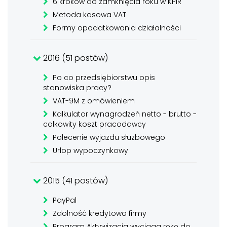
6 kroków do zamknięcia roku w KPiR
Metoda kasowa VAT
Formy opodatkowania działalności
2016 (51 postów)
Po co przedsiębiorstwu opis
stanowiska pracy?
VAT-9M z omówieniem
Kalkulator wynagrodzeń netto - brutto -
całkowity koszt pracodawcy
Polecenie wyjazdu służbowego
Urlop wypoczynkowy
2015 (41 postów)
PayPal
Zdolność kredytowa firmy
Program Aktywizacja wyciąga rękę do