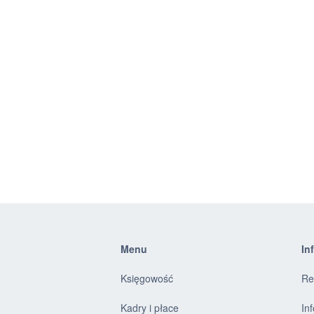
Menu
In
Księgowość
Re
Kadry i płace
In