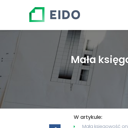
Mała księg
W artykule:
Mała księgowość onli