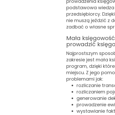
prowadzenia księgow
podstawowa wiedza 
przedsiębiorcy. Dzię
nie muszą jeździć z
zadbać o własne spr
Mała księgowość 
prowadzić księg
Najprostszym sposob
zakresie jest mała ks
program, dzięki któ
miejscu. Z jego pomo
problemami jak:
rozliczanie tran
rozliczaniem poj
generowanie dekla
prowadzenie ewi
wystawianie fakt