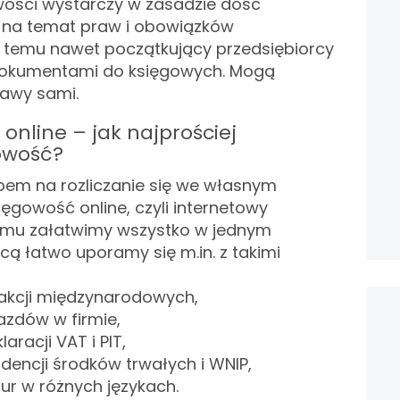
ości wystarczy w zasadzie dość
na temat praw i obowiązków
ki temu nawet początkujący przedsiębiorcy
 dokumentami do księgowych. Mogą
awy sami.
online – jak najprościej
owość?
em na rozliczanie się we własnym
ięgowość online, czyli internetowy
remu załatwimy wszystko w jednym
cą łatwo uporamy się m.in. z takimi
sakcji międzynarodowych,
azdów w firmie,
racji VAT i PIT,
dencji środków trwałych i WNIP,
ur w różnych językach.