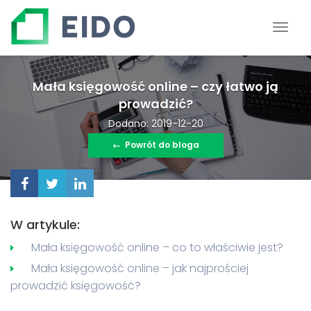
Mała księgowość online – czy łatwo ją
prowadzić?
Dodano: 2019-12-20
←
Powrót do bloga
W artykule:
Mała księgowość online – co to właściwie jest?
Mała księgowość online – jak najprościej
prowadzić księgowość?