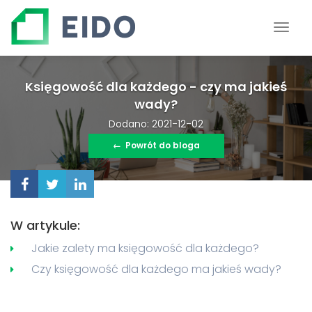
Księgowość dla każdego - czy ma jakieś
wady?
Dodano: 2021-12-02
←
Powrót do bloga
W artykule:
Jakie zalety ma księgowość dla każdego?
Czy księgowość dla każdego ma jakieś wady?