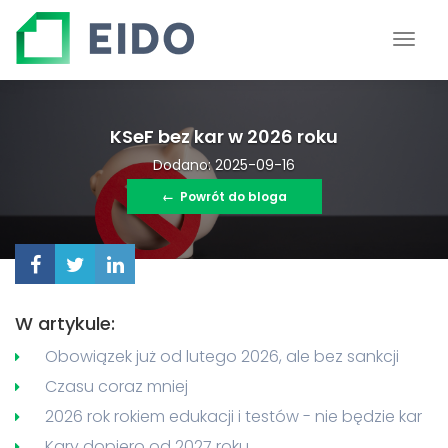
KSeF bez kar w 2026 roku
Dodano: 2025-09-16
←
Powrót do bloga
W artykule:
Obowiązek już od lutego 2026, ale bez sankcji
Czasu coraz mniej
2026 rok rokiem edukacji i testów - nie będzie kar
Kary dopiero od 2027 roku