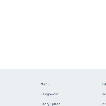
Menu
In
Księgowość
Re
Kadry i płace
In