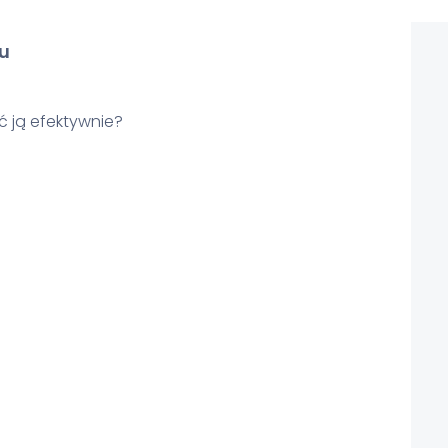
u
 ją efektywnie?