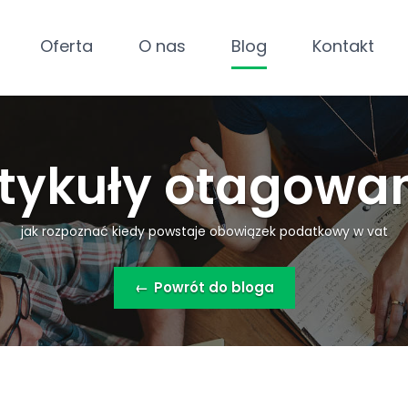
Oferta
O nas
Blog
Kontakt
tykuły otagowa
jak rozpoznać kiedy powstaje obowiązek podatkowy w vat
←
Powrót do bloga