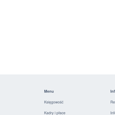
Menu
In
Księgowość
Re
Kadry i płace
In