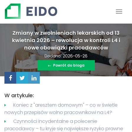
Zmiany w zwolnieniach lekarskich od 13
kwietnia 2026 – rewolucja w kontroli L4 i
nowe obowiązki pracodawców
Dodano: 2026-05-26
←
Powrót do bloga
W artykule:
Koniec z "aresztem domowym" – co w świetle
nowych przepisów wolno pracownikowi na L4?
Czynności incydentalne a polecenie
pracodawcy – tu kryje się największe ryzyko prawne