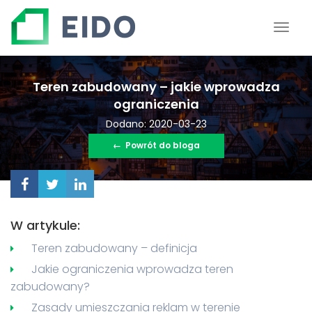
Teren zabudowany – jakie wprowadza
ograniczenia
Dodano: 2020-03-23
←
Powrót do bloga
W artykule:
Teren zabudowany – definicja
Jakie ograniczenia wprowadza teren
zabudowany?
Zasady umieszczania reklam w terenie