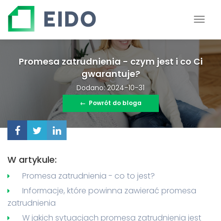
Promesa zatrudnienia - czym jest i co Ci
gwarantuje?
Dodano: 2024-10-31
←
Powrót do bloga
W artykule:
Promesa zatrudnienia - co to jest?
Informacje, które powinna zawierać promesa
zatrudnienia
W jakich sytuacjach promesa zatrudnienia jest