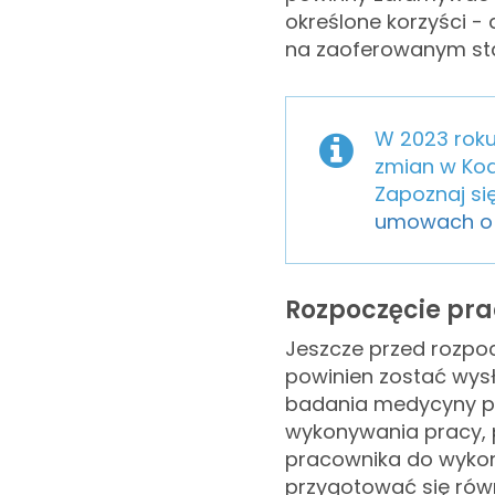
określone korzyści - 
na zaoferowanym st
W 2023 rok
zmian w Kod
Zapoznaj się
umowach o 
Rozpoczęcie pra
Jeszcze przed rozpo
powinien zostać wys
badania medycyny pr
wykonywania pracy,
pracownika do wykon
przygotować się równ