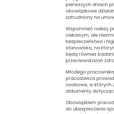
pierwszych dniach p
obowiązkowe działan
zatrudniony na umow
Wspomnieć należy pr
ciekawym, ale niezm
bezpieczeństwa i hi
stanowiska, na który
będą również badania
przeciwwskazań zdro
Młodego pracownika n
pracodawca prowadzi
osobowe, w których 
dokumenty dotyczące
Obowiązkiem pracoda
do ubezpieczenia sp