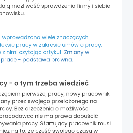
dają możliwość sprawdzenia firmy i siebie
anowisku.
u wprowadzono wiele znaczących
eksie pracy w zakresie umów o pracę.
 z nimi czytając artykuł:
Zmiany w
pracę - podstawa prawna
.
cy - o tym trzeba wiedzieć
częciem pierwszej pracy, nowy pracownik
łany przez swojego przełożonego na
acy. Bez orzeczenia o możliwości
 pracodawca nie ma prawa dopuścić
ywania pracy. Startujący pracownik musi
ież na to, że część swojego czasu w