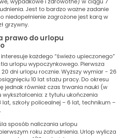
we, wypadkowe i zdrowotne) w ciągu 7
udnienia. Jest to bardzo ważne zadanie
o niedopełnienie zagrożone jest karą w
zł grzywny.
a prawo do urlopu
go
 interesuje każdego “świeżo upieczonego”
stia urlopu wypoczynkowego. Pierwsza
20 dni urlopu rocznie. Wyższy wymiar - 26
osiągnięciu 10 lat stażu pracy. Do okresu
ię jednak również czas trwania nauki (w
 wykształcenia: z tytułu ukończenia
lat, szkoły policealnej – 6 lat, technikum –
.
la sposób naliczania urlopu
erwszym roku zatrudnienia. Urlop wylicza