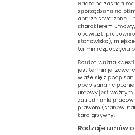
Naczelna zasada mów
sporządzona na piśmi
dobrze stworzonej u
charakterem umowy, 
obowiązki pracownik
stanowisko), miejsc
termin rozpoczęcia 
Bardzo ważną kwest
jest termin jej zawarc
wiąże się z podpisa
podpisana najpóźniej
umowy jest ważnym 
zatrudnianie pracow
prawem (stanowi naru
kara grzywny.
Rodzaje umów o