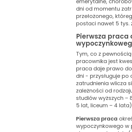
emerytalne, chorobo
dni od momentu zatr
przełożonego, któreg
postaci nawet 5 tys. 
Pierwsza praca 
wypoczynkowe
Tym, co z pewnością
pracownika jest kwe
praca daje prawo do 
dni - przysługuje po 
zatrudnienia wlicza s
zależności od rodzaju
studiów wyższych – 8 
5 lat, liceum – 4 lata)
Pierwsza praca
okreś
wypoczynkowego w pi