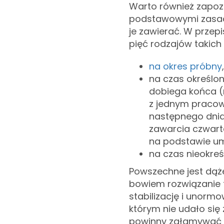
Warto również zapoz
podstawowymi zasada
je zawierać. W przep
pięć rodzajów takich
na okres próbny
,
na czas określo
dobiega końca (
z jednym pracow
następnego dnia
zawarcia czwart
na podstawie um
na czas nieokreś
Powszechne jest dąże
bowiem rozwiązanie t
stabilizację i unormo
którym nie udało się
powinny załamywać r