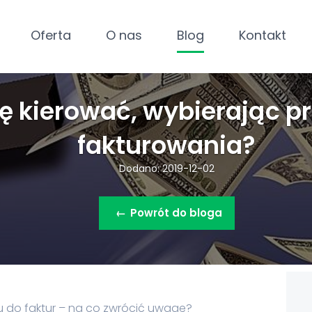
Oferta
O nas
Blog
Kontakt
ę kierować, wybierając p
fakturowania?
Dodano: 2019-12-02
←
Powrót do bloga
 do faktur – na co zwrócić uwagę?