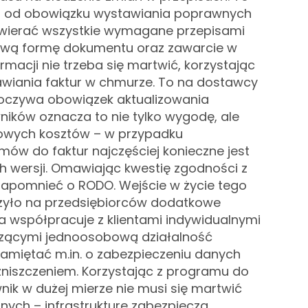
go od obowiązku wystawiania poprawnych
zawierać wszystkie wymagane przepisami
ową formę dokumentu oraz zawarcie w
macji nie trzeba się martwić, korzystając
wiania faktur w chmurze. To na dostawcy
czywa obowiązek aktualizowania
ników oznacza to nie tylko wygodę, ale
owych kosztów – w przypadku
ów do faktur najczęściej konieczne jest
h wersji.
Omawiając kwestię zgodności z
apomnieć o RODO. Wejście w życie tego
żyło na przedsiębiorców dodatkowe
ma współpracuje z klientami indywidualnymi
zącymi jednoosobową działalność
amiętać m.in. o zabezpieczeniu danych
 zniszczeniem. Korzystając z programu do
wnik w dużej mierze nie musi się martwić
ych – infrastrukturę zabezpiecza