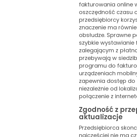
fakturowania online 
oszczędność czasu o
przedsiębiorcy korz
znaczenie ma również i
obsłudze. Sprawne p
szybkie wystawianie 
zalegającym z płatno
przebywają w siedzib
programu do fakturo
urządzeniach mobilny
zapewnia dostęp do f
niezależnie od lokali
połączenie z interne
Zgodność z prz
aktualizacje
Przedsiębiorca skonc
najczęściej nie ma c