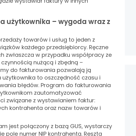
będzie wystawiał faktury w innych
a użytkownika – wygoda wraz z
zedaży towarów i usług to jeden z
ązków każdego przedsiębiorcy. Ręczne
h zwłaszcza w przypadku współpracy ze
st czynnością nużącą i zbędną –
amy do fakturowania pozwalają ją
 użytkownika to oszczędność czasu i
wania błędów.
Program do fakturowania
użytkownikom zautomatyzować
ci związane z wystawianiem faktur:
ch kontrahenta oraz nazw towarów i
ram jest połączony z bazą GUS, wystarczy
e pole numer NIP kontrahenta. Reszta