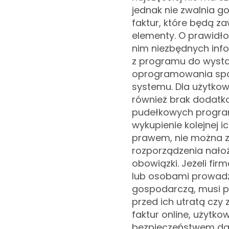
jednak nie zwalnia 
faktur, które będą 
elementy. O prawidł
nim niezbędnych infor
z programu do wysta
oprogramowania spo
systemu. Dla użytkow
również brak dodatk
pudełkowych program
wykupienie kolejnej ic
prawem, nie można z
rozporządzenia nało
obowiązki. Jeżeli fir
lub osobami prowad
gospodarczą, musi p
przed ich utratą czy
faktur online, użytko
bezpieczeństwem dan