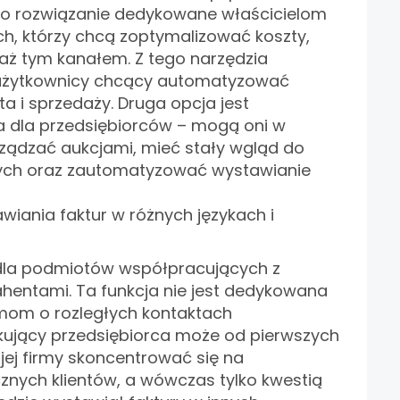
. To rozwiązanie dedykowane właścicielom
h, którzy chcą zoptymalizować koszty,
daż tym kanałem. Z tego narzędzia
 użytkownicy chcący automatyzować
ta i sprzedaży. Druga opcja jest
a dla przedsiębiorców – mogą oni w
ądzać aukcjami, mieć stały wgląd do
h oraz zautomatyzować wystawianie
iania faktur w różnych językach i
dla podmiotów współpracujących z
hentami. Ta funkcja nie jest dedykowana
rmom o rozległych kontaktach
kujący przedsiębiorca może od pierwszych
ej firmy skoncentrować się na
nych klientów, a wówczas tylko kwestią