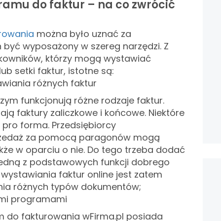
ramu do faktur – na co zwrócić
rowania
można było uznać za
n być wyposażony w szereg narzędzi. Z
tkowników, którzy mogą wystawiać
ub setki faktur, istotne są:
wiania różnych faktur
ym funkcjonują różne rodzaje faktur.
ają faktury zaliczkowe i końcowe. Niektóre
y pro forma. Przedsiębiorcy
rzedaż za pomocą paragonów mogą
kże w oparciu o nie. Do tego trzeba dodać
 Jedną z podstawowych funkcji dobrego
ystawiania faktur online jest zatem
nia różnych typów dokumentów;
nymi programami
 do fakturowania wFirma.pl posiada