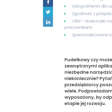
Udogodnienia dla u
Zgodność z przepis
CRM – doskonałe narz
pracownikami
Spersonalizowane ro
Pudełkowy czy może
zewnętrznymi aplika
niezbędne narzędzia
niekoniecznie? Pyta
przedsiębiorcy posz
wiele. Podpowiadamy
wyposażony, by odp
etapie jej rozwoju.