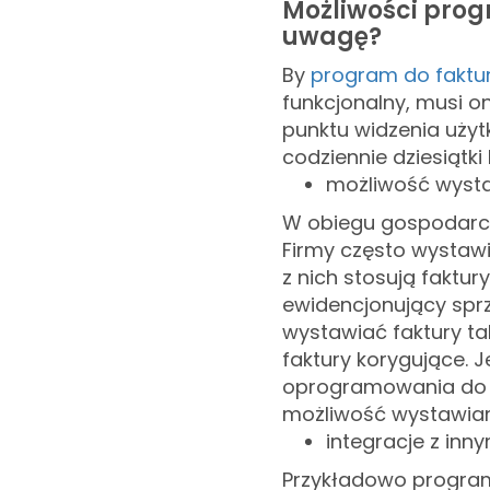
Możliwości prog
uwagę?
By
program do faktu
funkcjonalny, musi o
punktu widzenia uży
codziennie dziesiątki l
możliwość wysta
W obiegu gospodarcz
Firmy często wystawi
z nich stosują faktur
ewidencjonujący sp
wystawiać faktury ta
faktury korygujące.
oprogramowania do w
możliwość wystawia
integracje z in
Przykładowo program