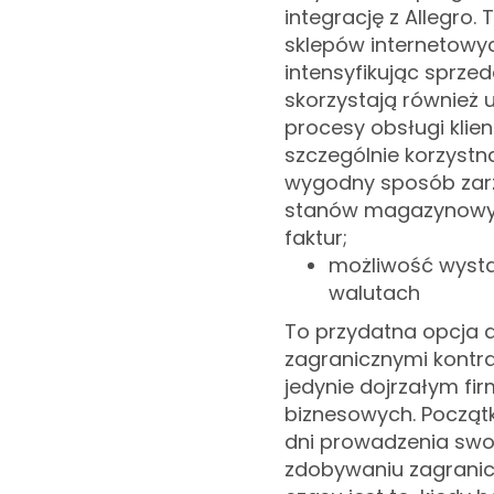
integrację z Allegro
sklepów internetowyc
intensyfikując sprze
skorzystają również
procesy obsługi klien
szczególnie korzystn
wygodny sposób zarz
stanów magazynowyc
faktur;
możliwość wystaw
walutach
To przydatna opcja 
zagranicznymi kontra
jedynie dojrzałym fi
biznesowych. Począt
dni prowadzenia swoj
zdobywaniu zagranicz