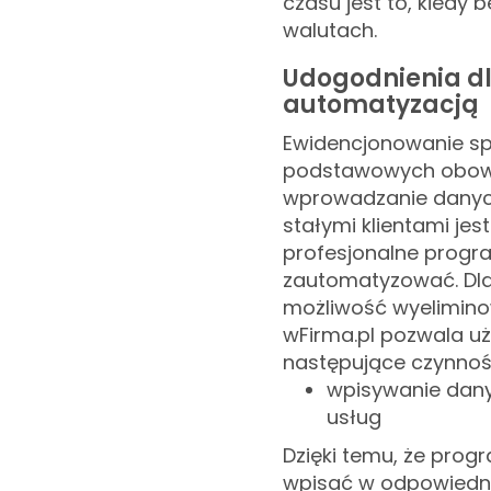
czasu jest to, kiedy 
walutach.
Udogodnienia dl
automatyzacją
Ewidencjonowanie spr
podstawowych obowi
wprowadzanie danyc
stałymi klientami je
profesjonalne progr
zautomatyzować. Dla
możliwość wyelimino
wFirma.pl pozwala 
następujące czynnoś
wpisywanie dany
usług
Dzięki temu, że prog
wpisać w odpowiedni