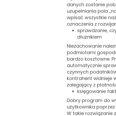
danych zostanie pobr
uzupełniania pola „n
wpisać wszystkie na
oznaczenia z rozwijane
sprawdzanie, czy
dłużnikiem
Niezachowanie należy
podmiotami gospodar
bardzo kosztowne. P
automatycznie sprawd
czynnych podatników
kontrahent widnieje
zalegający z płatnoś
księgowanie fak
Dobry program do wy
użytkownika poprze
W takie rozwiązanie