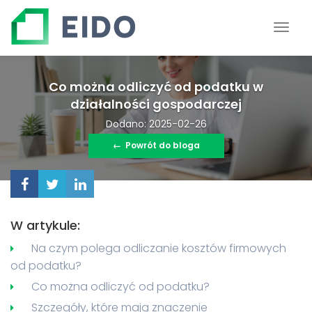
Co można odliczyć od podatku w
działalności gospodarczej
Dodano: 2025-02-26
←
Powrót do bloga
W artykule:
Na czym polega odliczanie kosztów firmowych
od podatku?
Co można odliczyć od podatku?
Szczegóły, które mają znaczenie