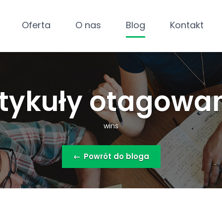
Oferta
O nas
Blog
Kontakt
tykuły otagowa
wins
←
Powrót do bloga