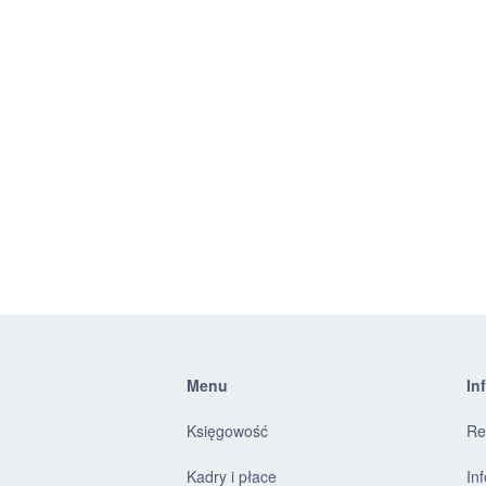
Menu
In
Księgowość
Re
Kadry i płace
In