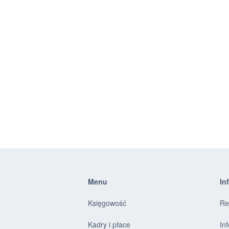
Menu
In
Księgowość
Re
Kadry i płace
In