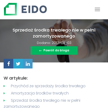
Sprzedaż środka trwałego nie w pełni
zamortyzowanego
Dodano: 2017-08-03
←
Powrót do bloga
W artykule:
Przychód ze sprzedaży środka trwałego
Amortyzacja środków trwałych
Sprzedaż środka trwałego nie w pełni
zamortyzowanego