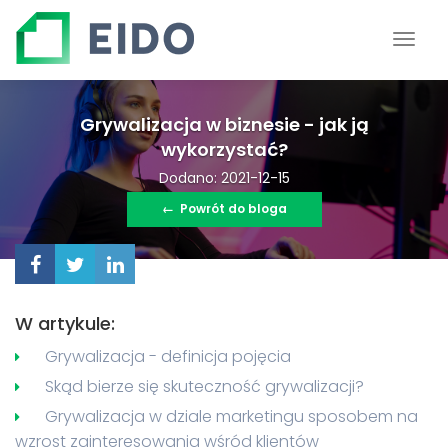
Grywalizacja w biznesie - jak ją
wykorzystać?
Dodano: 2021-12-15
←
Powrót do bloga
W artykule:
Grywalizacja - definicja pojęcia
Skąd bierze się skuteczność grywalizacji?
Grywalizacja w dziale marketingu sposobem na
wzrost zainteresowania wśród klientów